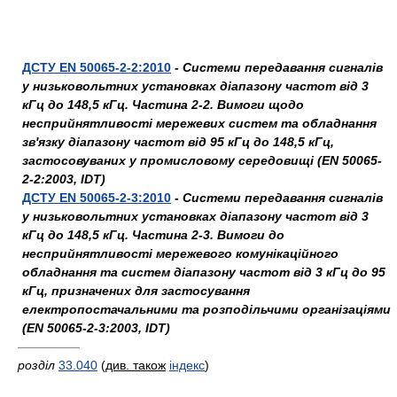
ДСТУ EN 50065-2-2:2010
-
Системи передавання сигналів
у низьковольтних установках діапазону частот від 3
кГц до 148,5 кГц. Частина 2-2. Вимоги щодо
несприйнятливості мережевих систем та обладнання
зв'язку діапазону частот від 95 кГц до 148,5 кГц,
застосовуваних у промисловому середовищі (EN 50065-
2-2:2003, IDT)
ДСТУ EN 50065-2-3:2010
-
Системи передавання сигналів
у низьковольтних установках діапазону частот від 3
кГц до 148,5 кГц. Частина 2-3. Вимоги до
несприйнятливості мережевого комунікаційного
обладнання та систем діапазону частот від 3 кГц до 95
кГц, призначених для застосування
електропостачальними та розподільчими організаціями
(EN 50065-2-3:2003, IDT)
—————
розділ
33.040
(
див. також
індекс
)