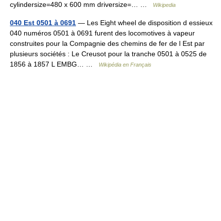
cylindersize=480 x 600 mm driversize=… …
Wikipedia
040 Est 0501 à 0691
— Les Eight wheel de disposition d essieux
040 numéros 0501 à 0691 furent des locomotives à vapeur
construites pour la Compagnie des chemins de fer de l Est par
plusieurs sociétés : Le Creusot pour la tranche 0501 à 0525 de
1856 à 1857 L EMBG… …
Wikipédia en Français