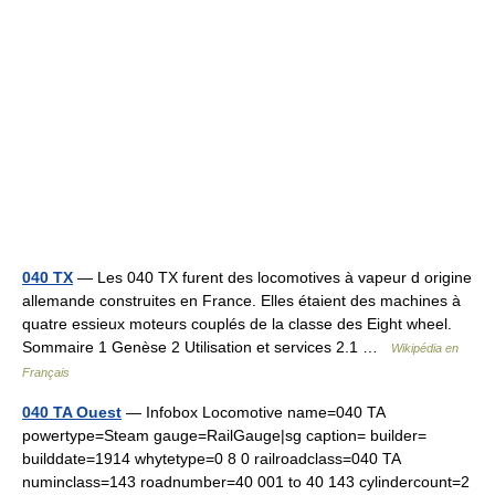
040 TX
— Les 040 TX furent des locomotives à vapeur d origine
allemande construites en France. Elles étaient des machines à
quatre essieux moteurs couplés de la classe des Eight wheel.
Sommaire 1 Genèse 2 Utilisation et services 2.1 …
Wikipédia en
Français
040 TA Ouest
— Infobox Locomotive name=040 TA
powertype=Steam gauge=RailGauge|sg caption= builder=
builddate=1914 whytetype=0 8 0 railroadclass=040 TA
numinclass=143 roadnumber=40 001 to 40 143 cylindercount=2