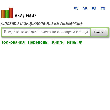
EN
DE
ES
FR
academic.ru
Словари и энциклопедии на Академике
Найти!
Толкования
Переводы
Книги
Игры ⚽