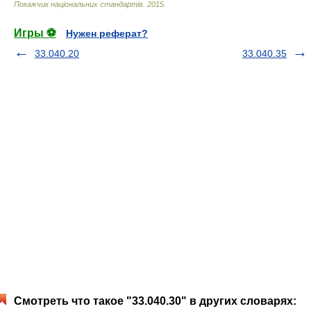
Покажчик національних стандартів
.
2015
.
Игры ⚽
Нужен реферат?
33.040.20
33.040.35
Смотреть что такое "33.040.30" в других словарях: